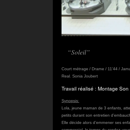
Soleil
Court métrage / Drame / 11’44 / Jam
Real. Sonia Joubert
Travail réalisé : Montage So
Synopsis:
Lola, jeune maman de 3 enfants, atte
petits durant son entretien d’embauc
Elle décide alors d’emmener ses enfan
commercial, le temps du rendez-vo