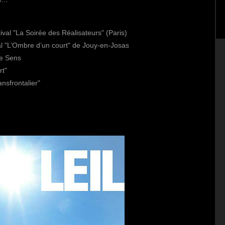
val "La Soirée des Réalisateurs" (Paris)
nal "L’Ombre d’un court" de Jouy-en-Josas
de Sens
rt"
nsfrontalier"