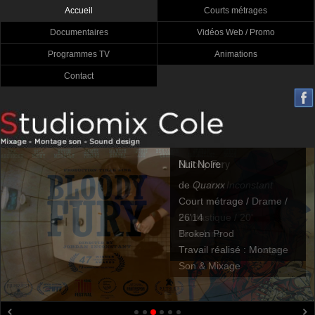
Accueil
Courts métrages
Documentaires
Vidéos Web / Promo
Programmes TV
Animations
Contact
Bloody Fury
Nuit Noire
de
de
Jordan Inconstant
Quarxx
Court métrage /
Court métrage / Drame /
Fantastique / 20'
26'14
Tirak Line
Broken Prod
Travail réalisé : Mixage
Travail réalisé : Montage
Son & Mixage