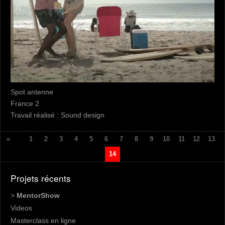
Spot antenne
France 2
Travail réalisé : Sound design
«
1
2
3
4
5
6
7
8
9
10
11
12
13
14
Projets récents
>
MentorShow
Videos
Masterclass en ligne