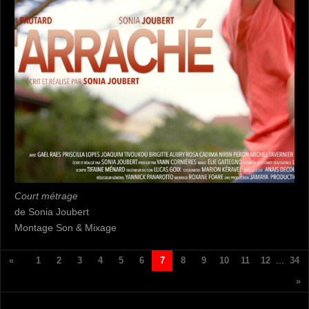
Court métrage
de Sonia Joubert
Montage Son & Mixage
...
«
1
2
3
4
5
6
7
8
9
10
11
12
34
»