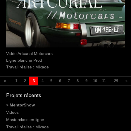
Vidéo Artcurial Motorcars
Ligne blanche Prod
Travail réalisé : Mixage
...
«
1
2
3
4
5
6
7
8
9
10
11
29
»
Projets récents
>
MentorShow
Videos
Masterclass en ligne
Travail réalisé : Mixage